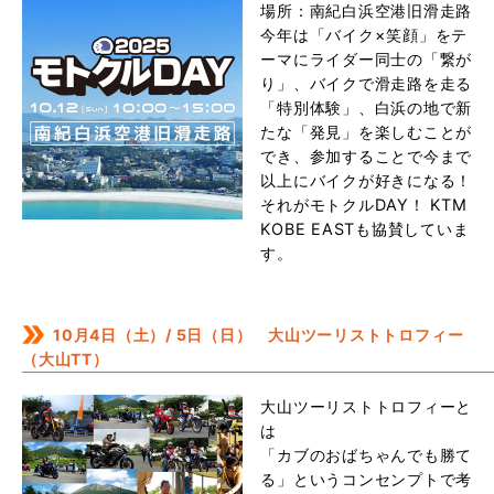
場所：南紀白浜空港旧滑走路
今年は「バイク×笑顔」をテ
ーマにライダー同士の「繋が
り」、バイクで滑走路を走る
「特別体験」、白浜の地で新
たな「発見」を楽しむことが
でき、参加することで今まで
以上にバイクが好きになる！
それがモトクルDAY！ KTM
KOBE EASTも協賛していま
す。
10月4日（土）/ 5日（日） 大山ツーリストトロフィー
（大山TT）
大山ツーリストトロフィーと
は
「カブのおばちゃんでも勝て
る」というコンセンプトで考