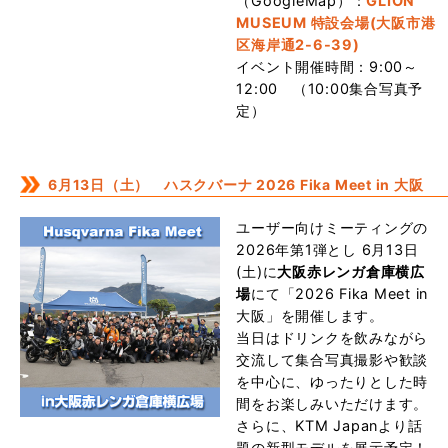
（GoogleMap）：
GLION
MUSEUM 特設会場(大阪市港
区海岸通2-6-39)
イベント開催時間：9:00～
12:00 （10:00集合写真予
定）
6月13日（土） ハスクバーナ 2026 Fika Meet in 大阪
ユーザー向けミーティングの
2026年第1弾とし 6月13日
(土)に
大阪赤レンガ倉庫横広
場
にて「2026 Fika Meet in
大阪」を開催します。
当日はドリンクを飲みながら
交流して集合写真撮影や歓談
を中心に、ゆったりとした時
間をお楽しみいただけます。
さらに、KTM Japanより話
題の新型モデルを展示予定！