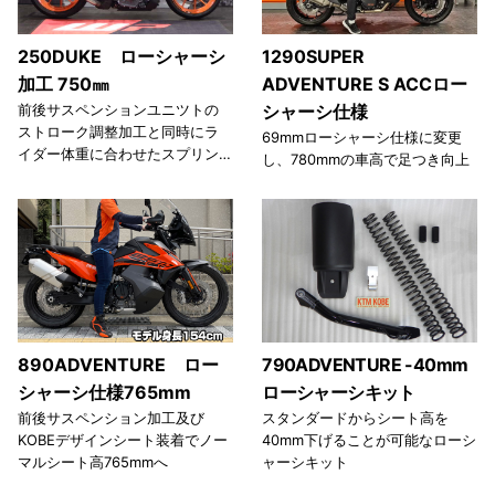
250DUKE ローシャーシ
1290SUPER
加工 750㎜
ADVENTURE S ACCロー
前後サスペンションユニツトの
シャーシ仕様
ストローク調整加工と同時にラ
69mmローシャーシ仕様に変更
イダー体重に合わせたスプリン
し、780mmの車高で足つき向上
グを選び使用しますので最適な
走行性能と快適な乗り心地で組
み上げます。
890ADVENTURE ロー
790ADVENTURE -40mm
シャーシ仕様765mm
ローシャーシキット
前後サスペンション加工及び
スタンダードからシート高を
KOBEデザインシート装着でノー
40mm下げることが可能なローシ
マルシート高765mmへ
ャーシキット