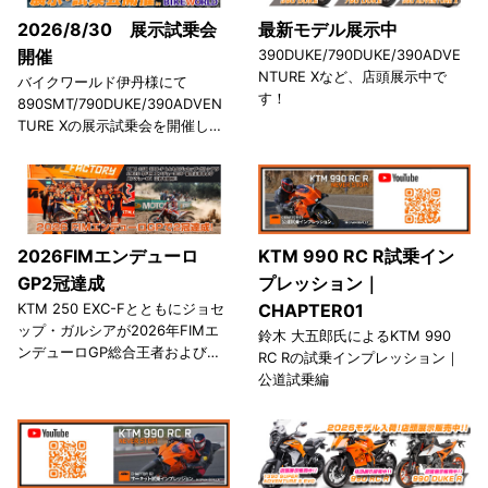
2026/8/30 展示試乗会
最新モデル展示中
開催
390DUKE/790DUKE/390ADVE
NTURE Xなど、店頭展示中で
バイクワールド伊丹様にて
す！
890SMT/790DUKE/390ADVEN
TURE Xの展示試乗会を開催しま
す！
2026FIMエンデューロ
KTM 990 RC R試乗イン
GP2冠達成
プレッション｜
KTM 250 EXC-Fとともにジョセ
CHAPTER01
ップ・ガルシアが2026年FIMエ
鈴木 大五郎氏によるKTM 990
ンデューロGP総合王者およびエ
RC Rの試乗インプレッション｜
ンデューロ1王者を獲得
公道試乗編