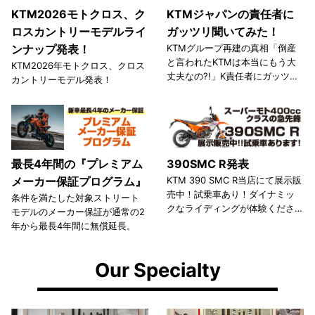
KTM2026モトクロス、ク
KTMジャパンの責任者に
ロスカントリーモデルライ
ガッツリ聞いてみた！
ンナップ発表！
KTMグループ再建の真相「倒産
と言われたKTMは本当にもう大
KTM2026年モトクロス、クロス
丈夫なの?!」K責任者にガッツリ
カントリーモデル発表！
聞 いてみた！
最長4年間の『プレミアム
390SMC R発表
メーカー保証プログラム』
KTM 390 SMC R当店にて展示販
売中！試乗車あり！ダイナミッ
条件を満たした対象ストリート
クなライディングが体験くださ
モデルのメーカー保証が通常の2
い。
年から最長4年間に無償延長。
Our Specialty